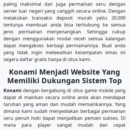
paling maksimal dan juga permainan seru dengan
server luar negeri yang canggih secara online. Dengan
melakukan transaksi deposit murah yaitu 20.000
tentunya membuat anda bisa terhubung ke semua
jenis permainan menyenangkan. Sehingga cukup
dengan menggunakan modal receh semua kalangan
dapat mengakses berbagi permainannya. Buat anda
yang tidak ingin melewatkan kesempatan emas ini
segera daftar gratis hanya di situs kami.
Konami Menjadi Website Yang
Memiliki Dukungan Sistem Top
Konami
d
engan bergabung di situs game mobile yang
dapat di mainkan secara online anda akan mendapat
taruhan yang aman dan mudah memainkannya. Yang
dimana kami sudah menyediakan berbagai permainan
seru penuh hoki dapat menjadikan pemain sukses. Di
mana para player sangat mudah dan cepat