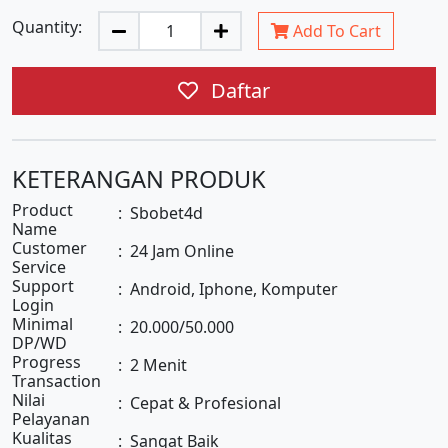
Quantity:
Add To Cart
Daftar
KETERANGAN PRODUK
Product
:
Sbobet4d
Name
Customer
:
24 Jam Online
Service
Support
:
Android, Iphone, Komputer
Login
Minimal
:
20.000/50.000
DP/WD
Progress
:
2 Menit
Transaction
Nilai
:
Cepat & Profesional
Pelayanan
Kualitas
:
Sangat Baik